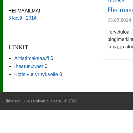
YLEINEN
Hei maa
HEI MAAILMA!
3 kesä , 2014
03.06.201
Tervetuloa
blogimerkint
LINKIT
tämä, ja aloi
Artistimaksaa.fi
0
Ihastunut.net
0
Kotisivut yritykselle
0
Ilmaisen julkaisemisen puolesta
· © 2026