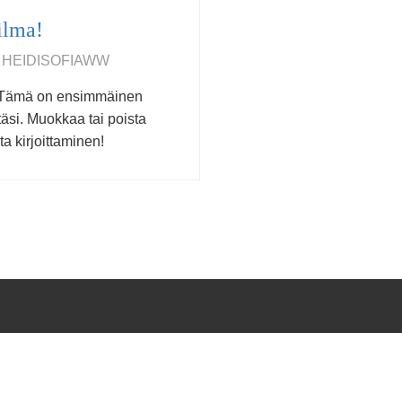
ilma!
4, HEIDISOFIAWW
! Tämä on ensimmäinen
äsi. Muokkaa tai poista
ta kirjoittaminen!